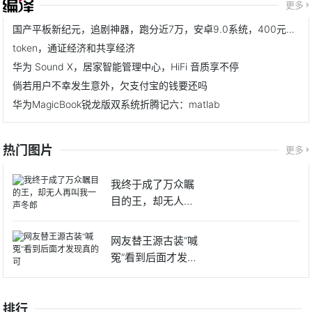
更多
国产平板新纪元，追剧神器，跑分近7万，安卓9.0系统，400元不到
token，通证经济和共享经济
华为 Sound X，居家智能管理中心，HiFi 音质享不停
倘若用户不幸发生意外，欠支付宝的钱要还吗
华为MagicBook锐龙版双系统折腾记六：matlab
热门图片
更多
我终于成了万众瞩
目的王，却无人再
叫我一声
网友替王源古装“喊
冤”看到后面才发现
真的
排行