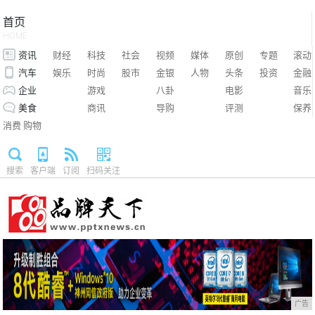
首页
HOME
资讯
财经
科技
社会
视频
媒体
原创
专题
滚动
汽车
娱乐
时尚
股市
金银
人物
头条
投资
金融
企业
游戏
八卦
电影
音乐
美食
商讯
导购
评测
保养
消费
购物
搜索
客户端
订阅
扫码关注
广告