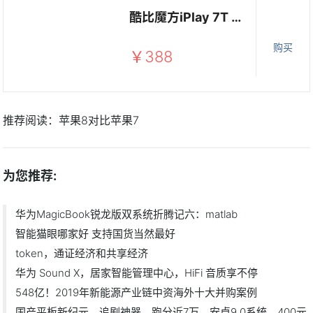
酷比魔方iPlay 7T 6.98英寸四核掌上高清娱乐追剧安卓平板电脑 黑色
购买
￥388
推荐阅读：
苹果8对比苹果7
为您推荐:
华为MagicBook锐龙版双系统折腾记六：matlab
智能猫眼哪家好 支持国货当然最好
token，通证经济和共享经济
华为 Sound X，居家智能管理中心，HiFi 音质享不停
548亿！2019年新能源产业链中资海外十大并购案例
国产平板新纪元，追剧神器，跑分近7万，安卓9.0系统，400元