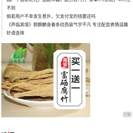
不到
倘若用户不幸发生意外，欠支付宝的钱要还吗
《声临其境》郭麒麟身着条纹西装气宇不凡 专注配音表情逗趣
妙语连珠
广告