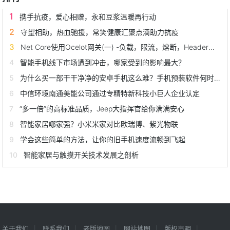
携手抗疫，爱心相赠，永和豆浆温暖再行动
守望相助，热血驰援，常笑健康汇聚点滴助力抗疫
Net Core使用Ocelot网关(一) -负载，限流，熔断，Header转换
智能手机线下市场遭到冲击，哪家受到的影响最大？
为什么买一部干干净净的安卓手机这么难？手机预装软件何时休？
中信环境南通美能公司通过专精特新科技小巨人企业认定
“多一倍”的高标准品质，Jeep大指挥官给你满满安心
智能家居哪家强？小米米家对比欧瑞博、紫光物联
学会这些简单的方法，让你的旧手机速度流畅到飞起
智能家居与触摸开关技术发展之剖析
关于我们
联系我们
老版地图
网站地图
版权声明