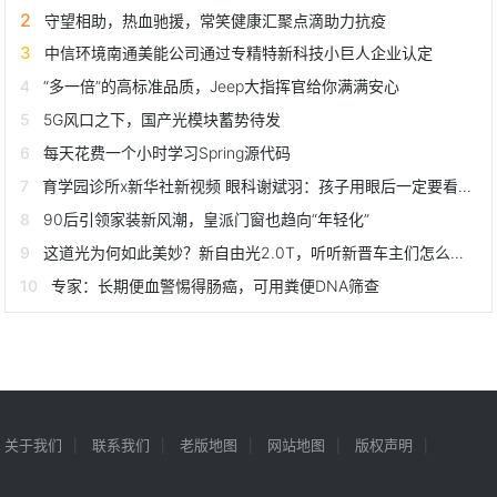
守望相助，热血驰援，常笑健康汇聚点滴助力抗疫
中信环境南通美能公司通过专精特新科技小巨人企业认定
“多一倍”的高标准品质，Jeep大指挥官给你满满安心
5G风口之下，国产光模块蓄势待发
每天花费一个小时学习Spring源代码
育学园诊所x新华社新视频 眼科谢斌羽：孩子用眼后一定要看远处
90后引领家装新风潮，皇派门窗也趋向“年轻化”
这道光为何如此美妙？新自由光2.0T，听听新晋车主们怎么说它
专家：长期便血警惕得肠癌，可用粪便DNA筛查
关于我们
联系我们
老版地图
网站地图
版权声明