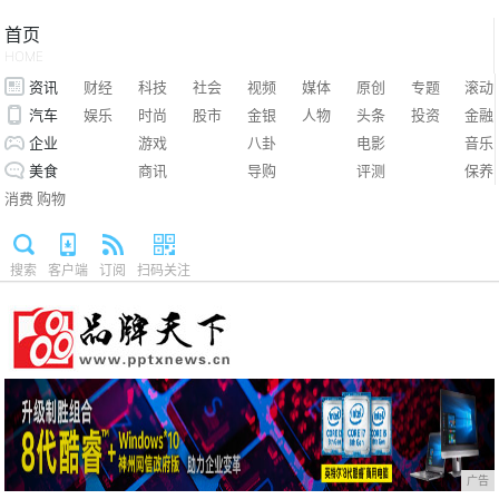
首页
HOME
资讯
财经
科技
社会
视频
媒体
原创
专题
滚动
汽车
娱乐
时尚
股市
金银
人物
头条
投资
金融
企业
游戏
八卦
电影
音乐
美食
商讯
导购
评测
保养
消费
购物
搜索
客户端
订阅
扫码关注
广告