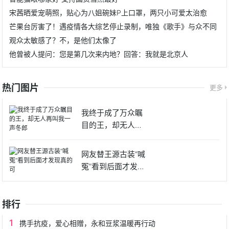
宋茜晒爱宠萌照，贴心为八姐碗妹P上口罩，两只小可爱太治愈
芒果台厉害了！遇疫情各大综艺停止录制，唯独《歌手》与众不同
观众太敏感了？不，是他们太像了
他曾被人提问：您是第几次来内地？回答：我就是北京人
热门图片
更多
我终于成了万众瞩
目的王，却无人再
叫我一声
网友替王源古装“喊
冤”看到后面才发现
真的
排行
携手抗疫，爱心相赠，永和豆浆温暖再行动