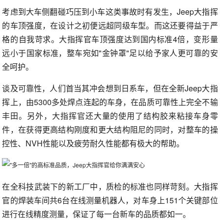
考虑到大车侧翻碰巧压到小车这类事故时有发生，Jeep大指挥
的车顶强度，在设计之初便远超同级车型。而这还要得益于严
格的自我苛求。大指挥官车顶强度达到国内标准4倍，变形量
远小于国家标准，整车宛如"金钟罩"足以给予家人更可靠的安
全呵护。
谈及可靠性，人们首当其冲会想到日系车，但在全新Jeep大指
挥上，由5300多处焊点连起的车身，在品质可靠性上完全不输
丰田。另外，大指挥官还大量的使用了结构胶来粘接车身零
件，在获得更高结构刚度和更大结构阻尼的同时，对整车的操
控性、NVH性能以及疲劳耐久性能都有极大的帮助。
在全科技武装下的新工厂中，质检的标准也同样苛刻。大指挥
官的焊装车间共6台在线测量机器人，对车身上151个关键部位
进行在线精度测量，保证了每一台新车的品质都如一。