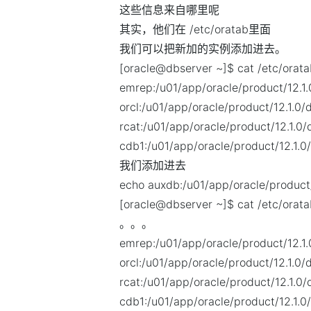
这些信息来自哪里呢
其实，他们在 /etc/oratab里面
我们可以把新加的实例添加进去。
[oracle@dbserver ~]$ cat /etc/orat
emrep:/u01/app/oracle/product/12.1
orcl:/u01/app/oracle/product/12.1.0
rcat:/u01/app/oracle/product/12.1.0
cdb1:/u01/app/oracle/product/12.1.
我们添加进去
echo auxdb:/u01/app/oracle/product/
[oracle@dbserver ~]$ cat /etc/orat
。。。
emrep:/u01/app/oracle/product/12.1
orcl:/u01/app/oracle/product/12.1.0
rcat:/u01/app/oracle/product/12.1.0
cdb1:/u01/app/oracle/product/12.1.