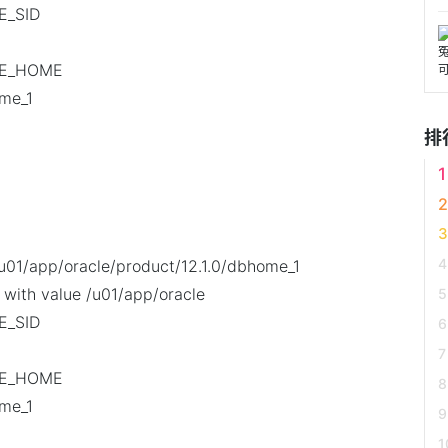
E_SID
CLE_HOME
ome_1
排
01/app/oracle/product/12.1.0/dbhome_1
with value /u01/app/oracle
E_SID
CLE_HOME
ome_1