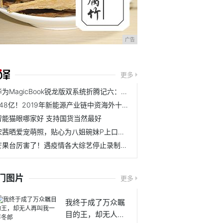
广告
更多
华为MagicBook锐龙版双系统折腾记六：matlab
548亿！2019年新能源产业链中资海外十大并购案例
智能猫眼哪家好 支持国货当然最好
宋茜晒爱宠萌照，贴心为八姐碗妹P上口罩，两只小可爱太治愈
芒果台厉害了！遇疫情各大综艺停止录制，唯独《歌手》与众不同
门图片
更多
我终于成了万众瞩
目的王，却无人再