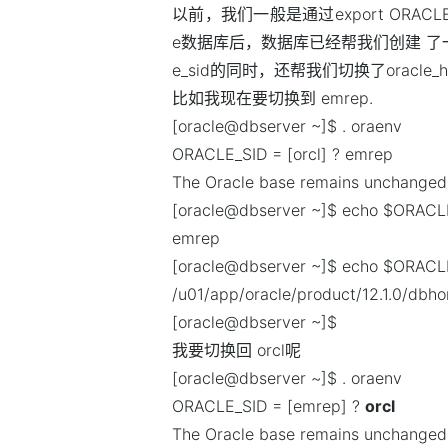
以前，我们一般是通过export ORACL
e数据库后，数据库已经帮我们创建 了一个
e_sid的同时，还帮我们切换了oracle_h
比如我现在要切换到 emrep.
[oracle@dbserver ~]$ . oraenv
ORACLE_SID = [orcl] ? emrep
The Oracle base remains unchanged 
[oracle@dbserver ~]$ echo $ORACL
emrep
[oracle@dbserver ~]$ echo $ORA
/u01/app/oracle/product/12.1.0/dbh
[oracle@dbserver ~]$
我要切换回 orcl呢
[oracle@dbserver ~]$ . oraenv
ORACLE_SID = [emrep] ?
orcl
The Oracle base remains unchanged 