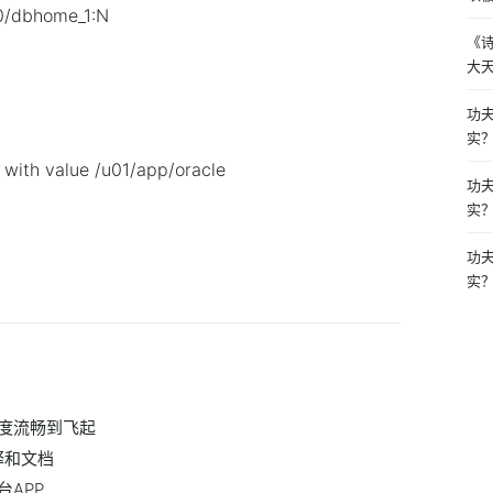
.0/dbhome_1:N
《
大
功
实
with value /u01/app/oracle
功
实
功
实
度流畅到飞起
注释和文档
APP