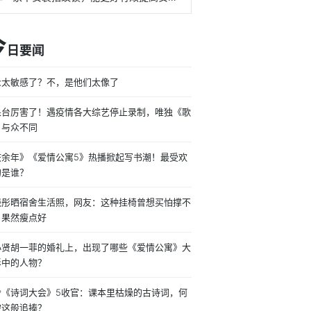
今
日要闻
众太敏感了？不，是他们太像了
果台厉害了！遇疫情各大综艺停止录制，唯独《歌
》与众不同
庆余年》《爱情公寓5》热播掀起写书潮！最受欢
的是谁？
晓彤晒宿舍生活照，网友：这种挂椅曾想买怕撑不
，果然瘦点好
小贤胡一菲的婚礼上，出现了哪些《爱情公寓》大
影中的人物？
舍《诗词大会》5收官：课本里枯燥的古诗词，何
被这般追捧？