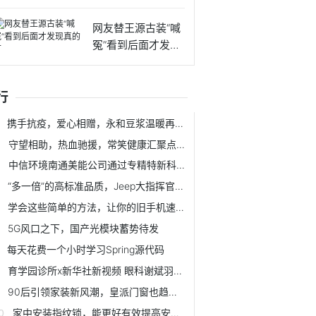
叫我一声
网友替王源古装“喊
冤”看到后面才发现
真的
行
携手抗疫，爱心相赠，永和豆浆温暖再行动
守望相助，热血驰援，常笑健康汇聚点滴助力抗疫
中信环境南通美能公司通过专精特新科技小巨人企业认定
“多一倍”的高标准品质，Jeep大指挥官给你满满安心
学会这些简单的方法，让你的旧手机速度流畅到飞起
5G风口之下，国产光模块蓄势待发
每天花费一个小时学习Spring源代码
育学园诊所x新华社新视频 眼科谢斌羽：孩子用眼后一定要看远处
90后引领家装新风潮，皇派门窗也趋向“年轻化”
家中安装指纹锁，能更好有效提高安全 让我们生活更稳定放心