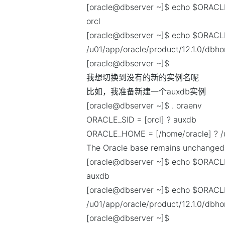
[oracle@dbserver ~]$ echo $ORACL
orcl
[oracle@dbserver ~]$ echo $ORA
/u01/app/oracle/product/12.1.0/dbh
[oracle@dbserver ~]$
我想切换到没有的新的实例名呢
比如，我准备新建一个auxdb实例
[oracle@dbserver ~]$ . oraenv
ORACLE_SID = [orcl] ? auxdb
ORACLE_HOME = [/home/oracle] ? /u
The Oracle base remains unchanged 
[oracle@dbserver ~]$ echo $ORACL
auxdb
[oracle@dbserver ~]$ echo $ORA
/u01/app/oracle/product/12.1.0/dbh
[oracle@dbserver ~]$