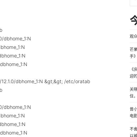
ab
观
.0/dbhome_1:N
/dbhome_1:N
芒
/dbhome_1:N
手
0/dbhome_1:N
《
迎
12.1.0/dbhome_1:N &gt;&gt; /etc/oratab
关
ab
住
.0/dbhome_1:N
曾
/dbhome_1:N
电
/dbhome_1:N
不
0/dbhome_1:N
以