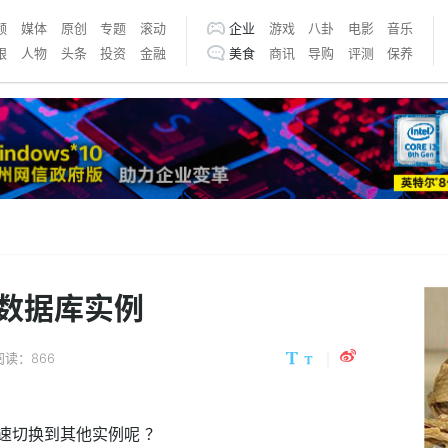
频
媒体
原创
专题
滚动
企业
游戏
八卦
电影
音乐
银
人物
头条
投资
金融
美食
商讯
导购
评测
保养
数据库实例
阅读：866
速切换到其他实例呢 ？