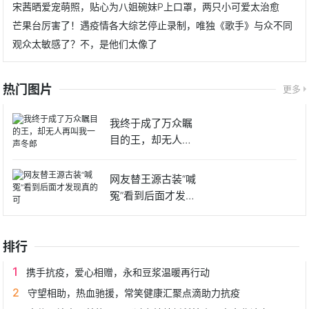
宋茜晒爱宠萌照，贴心为八姐碗妹P上口罩，两只小可爱太治愈
芒果台厉害了！遇疫情各大综艺停止录制，唯独《歌手》与众不同
观众太敏感了？不，是他们太像了
热门图片
更多
我终于成了万众瞩
目的王，却无人再
叫我一声
网友替王源古装“喊
冤”看到后面才发现
真的
排行
携手抗疫，爱心相赠，永和豆浆温暖再行动
守望相助，热血驰援，常笑健康汇聚点滴助力抗疫