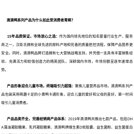
滴滴鸭系列产品为什么如此受消费者青睐？
15年品质保证，市场放心之选：
作为国内领先地位的知名婴童行业生产、服务
商之一，汉臣氏拥有全球先进的原料产地和完善的质量把控流程，保障产品营养更
安全。同时，滴滴鸭品牌打造拥有七大营销战略支持，并凭借一支具有丰富销售经
验、充满活力和较强创造力的精英团队，深耕国内市场，市场份额呈逐年递增态
势。
产品形象迎合儿童市场，终端吸引力超强：
聚焦儿童营养品市场，滴滴鸭系列产
品包装采用萌趣十足的小黄鸭卡通形象，迎合儿童的爱好和父母的喜好，第一时间
吸引儿童消费者。
产品品类齐全，完善经销商产品体系：
2019年滴滴鸭共推出七款产品，包括DH
A藻油凝胶糖果、乳钙凝胶糖果、滴滴鸭牌维生素D软胶囊、益生菌粉、益生菌蛋白