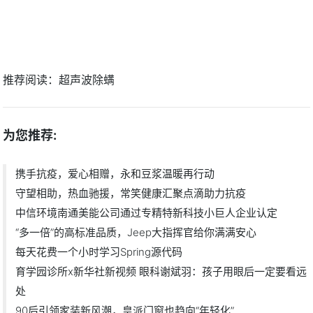
推荐阅读：
超声波除螨
为您推荐:
携手抗疫，爱心相赠，永和豆浆温暖再行动
守望相助，热血驰援，常笑健康汇聚点滴助力抗疫
中信环境南通美能公司通过专精特新科技小巨人企业认定
“多一倍”的高标准品质，Jeep大指挥官给你满满安心
每天花费一个小时学习Spring源代码
育学园诊所x新华社新视频 眼科谢斌羽：孩子用眼后一定要看远
处
90后引领家装新风潮，皇派门窗也趋向“年轻化”