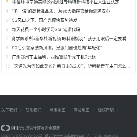
中信环境南通美能公司通过专精特新科技小巨人企业认定
“多一倍”的高标准品质，Jeep大指挥官给你满满安心
5G风口之下，国产光模块蓄势待发
每天花费一个小时学习Spring源代码
育学园诊所x新华社新视频 眼科谢斌羽：孩子用眼后一定要看远处
90后引领家装新风潮，皇派门窗也趋向“年轻化”
广州郑州车主福利，四维智联千元车机0元送
这道光为何如此美妙？新自由光2.0T，听听新晋车主们怎么说它
关于我们
联系我们
老版地图
网站地图
版权声明
Copyright © 2005-2020
http://www.pptxnews.cn
All rights reserved.