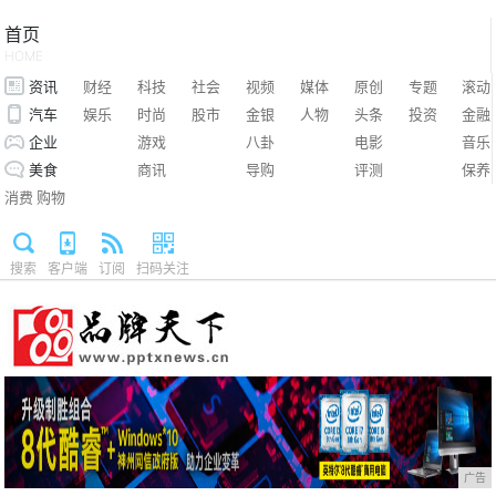
首页
HOME
资讯
财经
科技
社会
视频
媒体
原创
专题
滚动
汽车
娱乐
时尚
股市
金银
人物
头条
投资
金融
企业
游戏
八卦
电影
音乐
美食
商讯
导购
评测
保养
消费
购物
搜索
客户端
订阅
扫码关注
广告