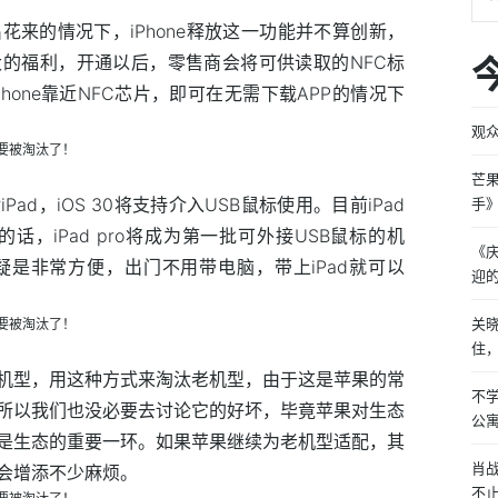
花来的情况下，iPhone释放这一功能并不算创新，
的福利，开通以后，零售商会将可供读取的NFC标
hone靠近NFC芯片，即可在无需下载APP的情况下
观
芒
d，iOS 30将支持介入USB鼠标使用。目前iPad
手
现的话，iPad pro将成为第一批可外接USB鼠标的机
《
是非常方便，出门不用带电脑，带上iPad就可以
迎
关
住
机型，用这种方式来淘汰老机型，由于这是苹果的常
不
所以我们也没必要去讨论它的好坏，毕竟苹果对生态
公
是生态的重要一环。如果苹果继续为老机型适配，其
肖
会增添不少麻烦。
不