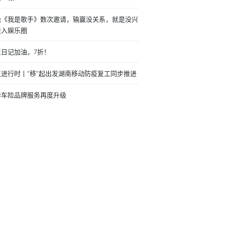
绝《我是歌手》数次邀请，输赢没关系，就是没兴
进入娱乐圈
生日记加油，7折！
工进行时丨“移”起出发湖南移动防疫复工同步推进
华车险品牌服务再度升级