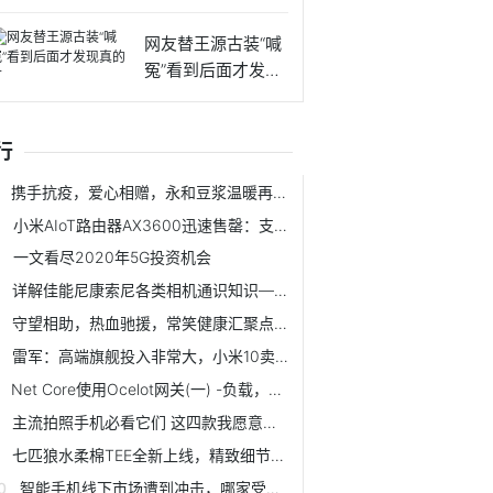
叫我一声
网友替王源古装“喊
冤”看到后面才发现
真的
行
携手抗疫，爱心相赠，永和豆浆温暖再行动
小米AIoT路由器AX3600迅速售罄：支持WiFi 6 599元
一文看尽2020年5G投资机会
详解佳能尼康索尼各类相机通识知识——曝光组合
守望相助，热血驰援，常笑健康汇聚点滴助力抗疫
雷军：高端旗舰投入非常大，小米10卖3999元是真的交朋友
Net Core使用Ocelot网关(一) -负载，限流，熔断，Header转换
主流拍照手机必看它们 这四款我愿意为其买单
七匹狼水柔棉TEE全新上线，精致细节定义高级品质
智能手机线下市场遭到冲击，哪家受到的影响最大？