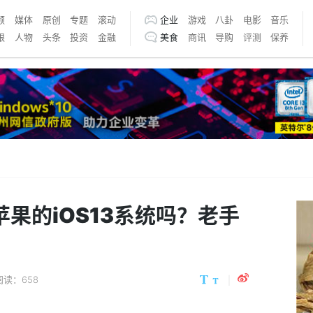
频
媒体
原创
专题
滚动
企业
游戏
八卦
电影
音乐
银
人物
头条
投资
金融
美食
商讯
导购
评测
保养
果的iOS13系统吗？老手
阅读：658