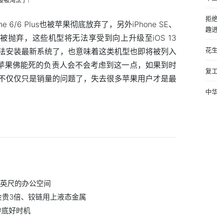
拒
6/6 Plus也被苹果彻底放弃了，另外iPhone SE、
趣
设备也同样被抛弃，这些机型将无法享受到向上升级至iOS 13
花
法安装最新系统了，也意味着这类机型也即将被列入
道苹果佛能死的负责人会不会考虑到这一点，如果到时
复
不仅仅只是销量的问题了，失去很多苹果用户才是最
中
方英尺的办公空间
黄金贵3倍、铰链用上液态金属
抄底好时机