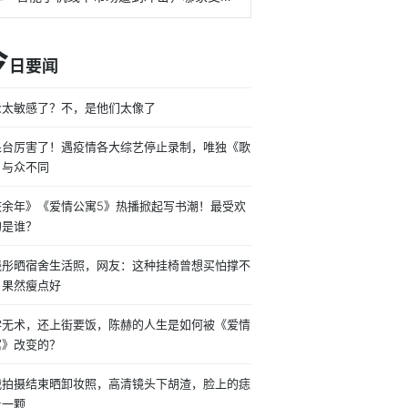
今
日要闻
众太敏感了？不，是他们太像了
果台厉害了！遇疫情各大综艺停止录制，唯独《歌
》与众不同
庆余年》《爱情公寓5》热播掀起写书潮！最受欢
的是谁？
晓彤晒宿舍生活照，网友：这种挂椅曾想买怕撑不
，果然瘦点好
学无术，还上街要饭，陈赫的人生是如何被《爱情
寓》改变的？
战拍摄结束晒卸妆照，高清镜头下胡渣，脸上的痣
止一颗