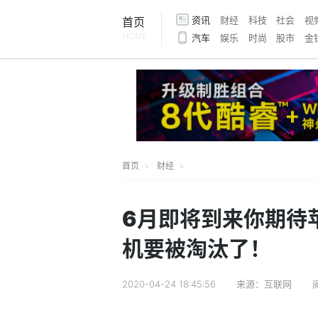
资讯
财经
科技
社会
视
首页
HOME
汽车
娱乐
时尚
股市
金
首页
财经
6月即将到来你期待苹
机要被淘汰了！
2020-04-24 18:45:56
来源：互联网