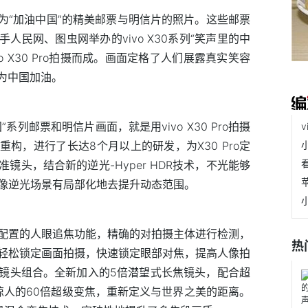
题为“加油中国”的精美邮票与明信片的照片。这些邮票
手人民网、图虫网举办的vivo X30系列“笑声里的中
o X30 Pro拍摄而成。画面定格了人们展露真实笑容
，为中国加油。
”系列邮票和明信片画面，就是用vivo X30 Pro拍摄
重构，进行了长达8个月以上的研发，为X30 Pro定
镜头，结合新的逆光-Hyper HDR技术，不光能够
像逆光场景有局部化地去提升动态范围。
业相机所配置的人眼追焦功能，精确的对拍摄主体进行检测，
热
轻松锁定画面拍摄，快速锁定眼部对焦，提高人像拍
全新四摄镜头组合。全新加入的5倍潜望式长焦镜头，配合超
，实现了惊人的60倍超级变焦，重新定义与世界之美的距离。