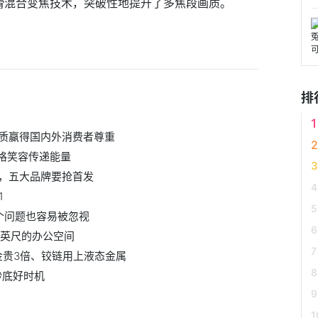
顺滑混合变焦技术，突破性地提升了多焦段画质。
排
质赢得国内外消费者尊重
定格笑容传递能量
析，五大品牌要抢首发
1
个问题也容易被忽视
方英尺的办公空间
黄金贵3倍、铰链用上液态金属
抄底好时机