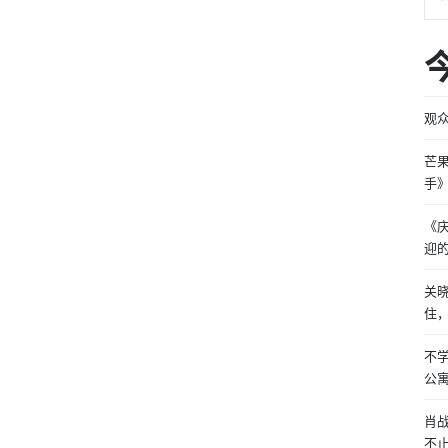
观
芒
手
《
迎
关
住
不
公
肖
不