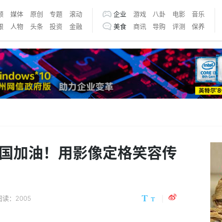
频
媒体
原创
专题
滚动
企业
游戏
八卦
电影
音乐
银
人物
头条
投资
金融
美食
商讯
导购
评测
保养
中国加油！用影像定格笑容传
阅读：2005