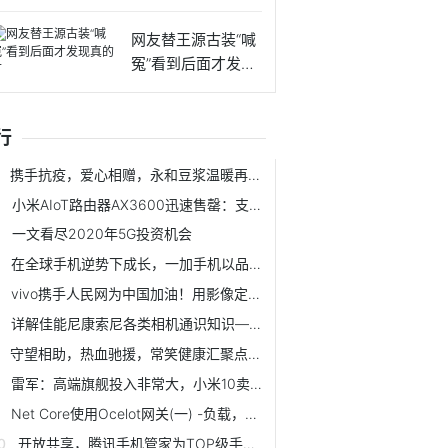
叫我一声
网友替王源古装“喊
冤”看到后面才发现
真的
行
携手抗疫，爱心相赠，永和豆浆温暖再行动
小米AIoT路由器AX3600迅速售罄：支持WiFi 6 599元
一文看尽2020年5G投资机会
在全球手机逆势下成长，一加手机以品质赢得国内外消费者尊重
vivo携手人民网为中国加油！用影像定格笑容传递能量
详解佳能尼康索尼各类相机通识知识——曝光组合
守望相助，热血驰援，常笑健康汇聚点滴助力抗疫
雷军：高端旗舰投入非常大，小米10卖3999元是真的交朋友
Net Core使用Ocelot网关(一) -负载，限流，熔断，Header转换
开放共享，腾讯手机管家为TOP级手机厂商输出垃圾清理能力