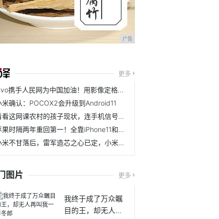
广告
更多
vivo携手人民网为中国加油！用影像定格笑容传递能量
小米确认：POCOX2会升级到Android11
看看这网课农村的孩子现状，连手机信号都没有，怎么上网课，更别说电脑了#搞笑快递站##沙雕日常# 笑火了的微博视频
苹果时隔两年重回第一！全靠iPhone11和XR，真的有那么香吗？
小米不甘落后，雷军造芯之心已定，小米入股一家芯片公司
门图片
更多
我终于成了万众瞩
目的王，却无人再