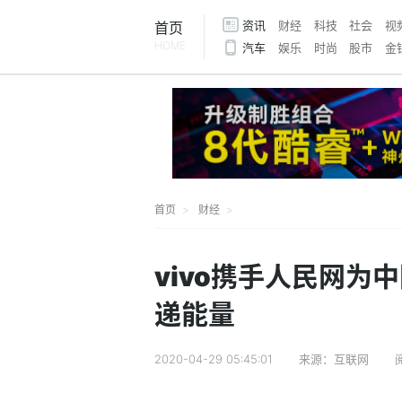
资讯
财经
科技
社会
视
首页
HOME
汽车
娱乐
时尚
股市
金
首页
财经
vivo携手人民网为
递能量
2020-04-29 05:45:01
来源：互联网