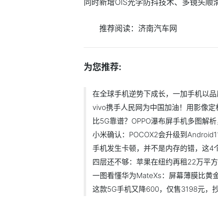
同时新增OIS光学防抖技术、多镜头
推荐阅读：
济南汽车网
为您推荐:
在全球手机逆势下成长，一加手机以品
vivo携手人民网为中国加油！用影像
比5G靠谱？OPPO瀑布屏手机多图解
小米确认：POCOX2会升级到Android1
手机发生卡顿，并不是内存的错，这4
四层还不够：苹果在纽约再租22万平
一图看懂华为MateXs：屏幕薄膜比
这款5G手机又降600，仅售3198元，