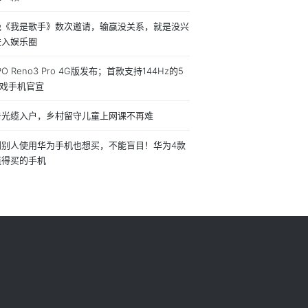
绝《我是歌手》数次邀请，输赢没关系，就是没兴
进入娱乐圈
PO Reno3 Pro 4G版发布；首款支持144Hz的5
游戏手机官宣
击光缆入户，乡村留守儿童上网课不再难
到别人使用华为手机也想买，不能盲目！华为4款
值得买的手机