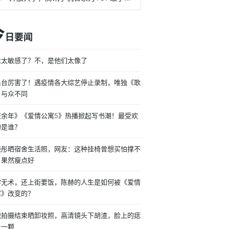
今
日要闻
众太敏感了？不，是他们太像了
果台厉害了！遇疫情各大综艺停止录制，唯独《歌
》与众不同
庆余年》《爱情公寓5》热播掀起写书潮！最受欢
的是谁？
晓彤晒宿舍生活照，网友：这种挂椅曾想买怕撑不
，果然瘦点好
学无术，还上街要饭，陈赫的人生是如何被《爱情
寓》改变的？
战拍摄结束晒卸妆照，高清镜头下胡渣，脸上的痣
止一颗