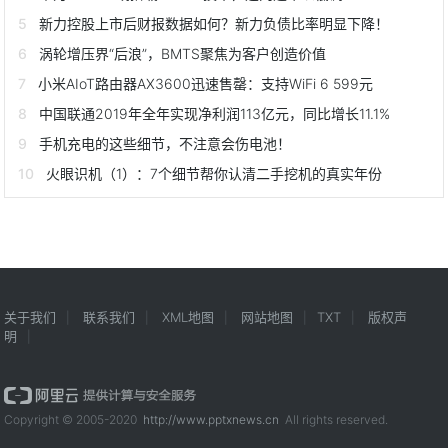
新力控股上市后财报数据如何？新力负债比率明显下降！
涡轮增压界“后浪”，BMTS聚焦为客户创造价值
小米AIoT路由器AX3600迅速售罄：支持WiFi 6 599元
中国联通2019年全年实现净利润113亿元，同比增长11.1%
手机充电的这些细节，不注意会伤电池！
火眼识机（1）：7个细节帮你认清二手挖机的真实年份
关于我们
联系我们
XML地图
网站地图
TXT
版权声
明
Copyright © 2005-2020
http://www.pptxnews.cn
All rights reserved.