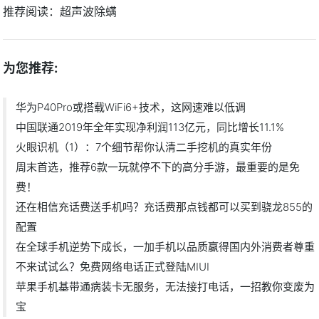
推荐阅读：
超声波除螨
为您推荐:
华为P40Pro或搭载WiFi6+技术，这网速难以低调
中国联通2019年全年实现净利润113亿元，同比增长11.1%
火眼识机（1）：7个细节帮你认清二手挖机的真实年份
周末首选，推荐6款一玩就停不下的高分手游，最重要的是免
费！
还在相信充话费送手机吗？充话费那点钱都可以买到骁龙855的
配置
在全球手机逆势下成长，一加手机以品质赢得国内外消费者尊重
不来试试么？免费网络电话正式登陆MIUI
苹果手机基带通病装卡无服务，无法接打电话，一招教你变废为
宝