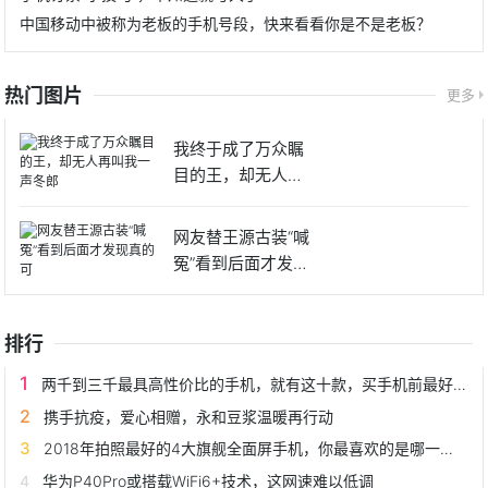
中国移动中被称为老板的手机号段，快来看看你是不是老板？
热门图片
更多
我终于成了万众瞩
目的王，却无人再
叫我一声
网友替王源古装“喊
冤”看到后面才发现
真的
排行
两千到三千最具高性价比的手机，就有这十款，买手机前最好看看
携手抗疫，爱心相赠，永和豆浆温暖再行动
2018年拍照最好的4大旗舰全面屏手机，你最喜欢的是哪一款？
华为P40Pro或搭载WiFi6+技术，这网速难以低调