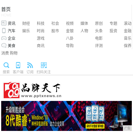
首页
HOME
资讯
财经
科技
社会
视频
媒体
原创
专题
滚动
汽车
娱乐
时尚
股市
金银
人物
头条
投资
金融
企业
游戏
八卦
电影
音乐
美食
商讯
导购
评测
保养
消费
购物
搜索
客户端
订阅
扫码关注
广告