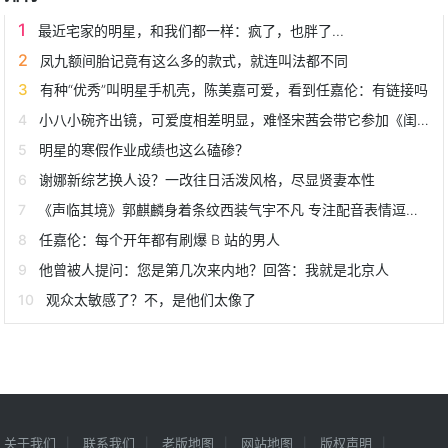
最近宅家的明星，和我们都一样：疯了，也胖了...
凤九额间胎记竟有这么多的款式，就连叫法都不同
有种“优秀”叫明星手机壳，陈美嘉可爱，看到任嘉伦：有链接吗
小八小碗齐出镜，可爱度相差明显，难怪宋茜会带它参加《闺女2》
明星的寒假作业成绩也这么磕碜？
谢娜新综艺换人设？一改往日活泼风格，尽显贤妻本性
《声临其境》郭麒麟身着条纹西装气宇不凡 专注配音表情逗趣妙语连珠
任嘉伦：每个开年都有刷爆 B 站的男人
他曾被人提问：您是第几次来内地？回答：我就是北京人
观众太敏感了？不，是他们太像了
关于我们
联系我们
老版地图
网站地图
版权声明