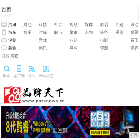
首页
HOME
资讯
财经
科技
社会
视频
媒体
原创
专题
滚动
汽车
娱乐
时尚
股市
金银
人物
头条
投资
金融
企业
游戏
八卦
电影
音乐
美食
商讯
导购
评测
保养
消费
购物
搜索
客户端
订阅
扫码关注
广告