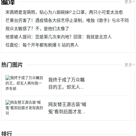
更多
宋茜晒爱宠萌照，贴心为八姐碗妹P上口罩，两只小可爱太治愈
芒果台厉害了！遇疫情各大综艺停止录制，唯独《歌手》与众不同
观众太敏感了？不，是他们太像了
他曾被人提问：您是第几次来内地？回答：我就是北京人
任嘉伦：每个开年都有刷爆 B 站的男人
热门图片
更多
我终于成了万众瞩
目的王，却无人再
叫我一声
网友替王源古装“喊
冤”看到后面才发现
真的
排行