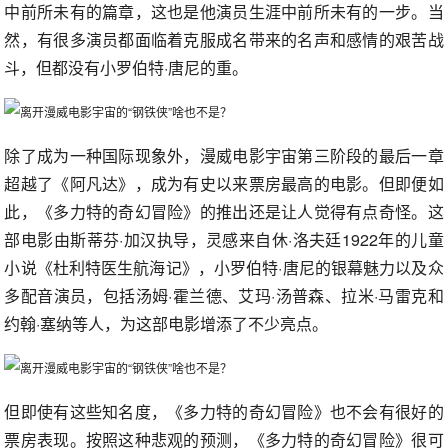
中前所未有的篇章，这也是他演员生涯中前所未有的一步。当
然，有很多演员都面临着克服成名带来的名声和感情的艰苦战
斗，但都没有小罗伯特·唐尼的重。
除了成为一种国际现象外，漫威电影宇宙第三阶段的最后一章
超越了《阿凡达》，成为有史以来票房最高的电影。但即便如
此，《多力特的奇幻冒险》的推出还是让人觉得有点奇怪。这
部电影由斯蒂芬·加汉执导，灵感来自休·洛夫廷1922年的儿童
小说《杜利特医生航海记》，小罗伯特·唐尼的银幕魅力以及众
多配音演员，包括汤姆·霍兰德、艾玛·汤普森、拉米·马雷克和
约翰·塞纳等人，为这部电影增添了不少亮点。
但即使有这些知名度，《多力特的奇幻冒险》也不会有很好的
票房表现。按照这种悲观的预测，《多力特的奇幻冒险》很可