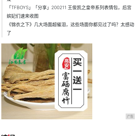
「TFBOYS」「分享」200211 王俊凯之皇帝系列表情包，后宫
嫔妃们速来收图
《锦衣之下》几大场面超催泪，这些场面你都见过了吗？太感动
了
广告