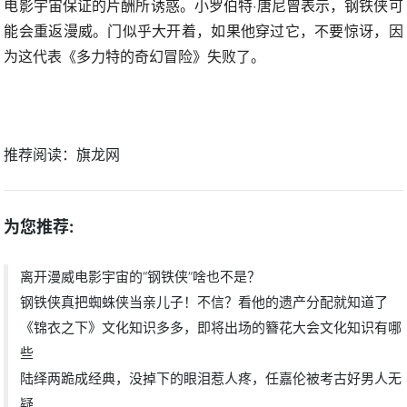
电影宇宙保证的片酬所诱惑。小罗伯特·唐尼曾表示，钢铁侠可
能会重返漫威。门似乎大开着，如果他穿过它，不要惊讶，因
为这代表《多力特的奇幻冒险》失败了。
推荐阅读：
旗龙网
为您推荐:
离开漫威电影宇宙的“钢铁侠”啥也不是？
钢铁侠真把蜘蛛侠当亲儿子！不信？看他的遗产分配就知道了
《锦衣之下》文化知识多多，即将出场的簪花大会文化知识有哪
些
陆绎两跪成经典，没掉下的眼泪惹人疼，任嘉伦被考古好男人无
疑