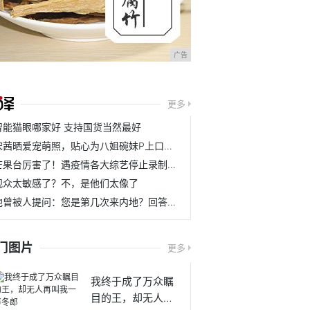
广告
更多
智能猫眼哪家好 支持国货当然最好
宋茜晒爱宠萌照，贴心为八姐碗妹P上口罩，两只小可爱太治愈
芒果台厉害了！遇疫情各大综艺停止录制，唯独《歌手》与众不同
观众太敏感了？不，是他们太像了
他曾被人提问：您是第几次来内地？回答：我就是北京人
门图片
更多
我终于成了万众瞩
目的王，却无人再