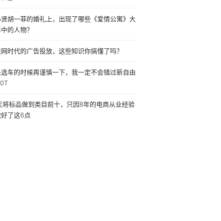
小贤胡一菲的婚礼上，出现了哪些《爱情公寓》大
影中的人物？
联网时代的广告投放，这些知识你搞懂了吗？
果选车的时候再谨慎一下，我一定不会错过新自由
0T
0天将标品做到类目前十，只因8年的电商从业经验
做好了这6点