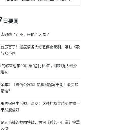
今
日要闻
众太敏感了？不，是他们太像了
果台厉害了！遇疫情各大综艺停止录制，唯独《歌
》与众不同
岁的韩雪也学00后穿“芭比长袜”，哪知腿太细滑
堆堆袜
庆余年》《爱情公寓5》热播掀起写书潮！最受欢
的是谁？
晓彤晒宿舍生活照，网友：这种挂椅曾想买怕撑不
，果然瘦点好
样是五毛钱的抠图特效，为何《孤芳不自赏》被骂
那么惨