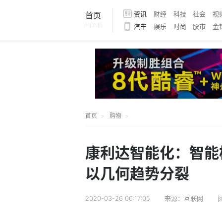
资讯
财经
科技
社会
视
首页
HOME
汽车
娱乐
时尚
股市
金
首页
购物
康利达智能化：智能
以几何趋势分裂
2020-03-26 06:17:05
来源：互联网