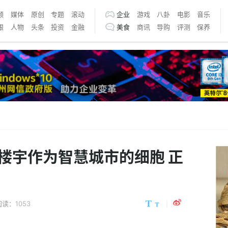
频
媒体
原创
专题
滚动
企业
游戏
八卦
电影
音乐
银
人物
头条
投资
金融
美食
商讯
导购
评测
保养
楼宇作为智慧城市的细胞 正
阅读：1053