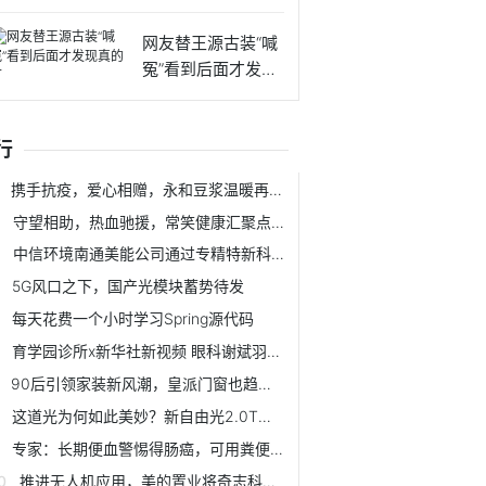
叫我一声
网友替王源古装“喊
冤”看到后面才发现
真的
行
携手抗疫，爱心相赠，永和豆浆温暖再行动
守望相助，热血驰援，常笑健康汇聚点滴助力抗疫
中信环境南通美能公司通过专精特新科技小巨人企业认定
5G风口之下，国产光模块蓄势待发
每天花费一个小时学习Spring源代码
育学园诊所x新华社新视频 眼科谢斌羽：孩子用眼后一定要看远处
90后引领家装新风潮，皇派门窗也趋向“年轻化”
这道光为何如此美妙？新自由光2.0T，听听新晋车主们怎么说它
专家：长期便血警惕得肠癌，可用粪便DNA筛查
推进无人机应用，美的置业将奇志科技数据作为土方量结算依据