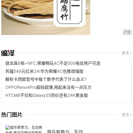
广告
更多
骁龙真8核+NFC,荣耀畅玩4C不足500电信用户可选
死磕549元红米2A!华为荣耀4C也推增强版
解析卡西欧型号中每个数字代表了什么含义?
OPPOReno4Pro超轻超薄,用起来没有一点压力
HTCM8不仅和GalaxyS5同价还有24K黄金版
热门图片
更多
娱乐新势力、互动