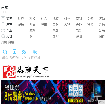
首页
HOME
资讯
财经
科技
社会
视频
媒体
原创
专题
滚动
汽车
娱乐
时尚
股市
金银
人物
头条
投资
金融
企业
游戏
八卦
电影
音乐
美食
商讯
导购
评测
保养
消费
购物
搜索
客户端
订阅
扫码关注
广告