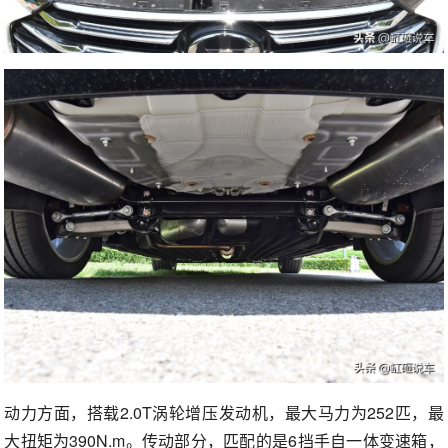
动力方面，搭载2.0T涡轮增压发动机，最大马力为252匹，最
大扭矩为390N.m。传动部分，匹配的是6挡手自一体变速箱，