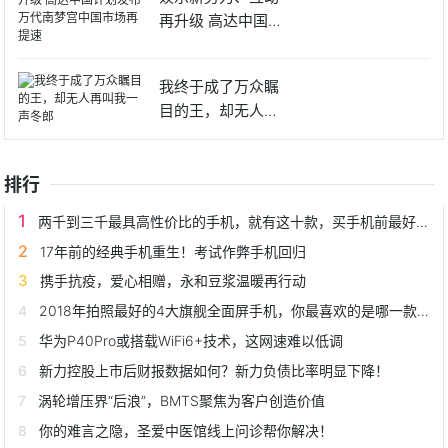
再升级 高达中国计
划发布
我终于成了万众瞩
目的王，却无人再
叫我一声
排行
两千到三千最具高性价比的手机，就有这十款，买手机前最好看看
17年前的经典手机重生！考试作弊手机回归
携手抗疫，爱心相赠，永和豆浆温暖再行动
2018年拍照最好的4大旗舰全面屏手机，你最喜欢的是哪一款？
华为P40Pro或搭载WiFi6+技术，这网速难以低调
新力控股上市后财报数据如何？新力负债比率明显下降！
涡轮增压界“后浪”，BMTS聚焦为客户创造价值
你的难言之隐，圣爱中医馆线上问诊帮你解决！