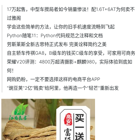
17万起售，中型车搅局者如今销量惨淡！配1.6T+6AT为何卖不
过雅阁
学会这些简单的方法，让你的旧手机速度流畅到飞起
Python随笔11：Python代码规范之注释和文档
劳斯莱斯全新古思特正式发布 完美诠释简约之美
自主轿车传祺GA8，B级车的钱买C级车的享受，可家用可商务
荣耀V20评测：4800万超清摄影+麒麟980，实际体验到底如
何！
网购奶粉，一定不要选择这样的电商平台APP
"豌豆荚"2亿“贱卖”给阿里，他再造一个"轻芒"重新出发