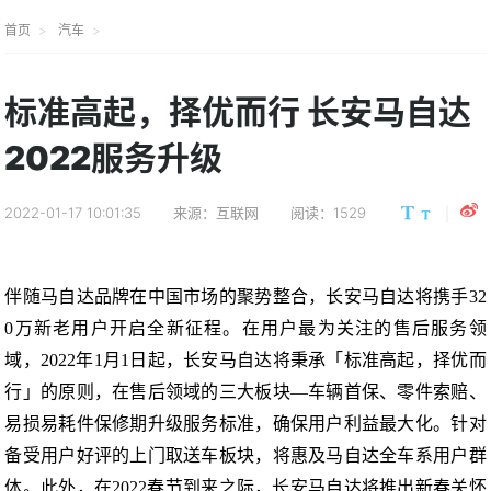
首页
汽车
标准高起，择优而行 长安马自达
2022服务升级
2022-01-17 10:01:35
来源：互联网
阅读：1529
伴随马自达品牌在中国市场的聚势整合，长安马自达将携手
32
0
万新老用户开启全新征程。在用户最为关注的售后服务领
域，
2022
年
1
月
1
日起，长安马自达将秉承「标准高起，择优而
行」的原则，在售后领域的三大板块—车辆首保、零件索赔、
易损易耗件保修期升级服务标准，确保用户利益最大化。针对
备受用户好评的上门取送车板块，将惠及马自达全车系用户群
体。此外，在
2022
春节到来之际，长安马自达将推出新春关怀