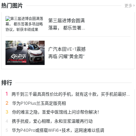
热门图片
更多
第三届进博会圆满
落幕， 都乐签署多
项战略
广汽本田VE-1震撼
再临 闪耀“黄金周”
排行
两千到三千最具高性价比的手机，就有这十款，买手机前最好看看
华为P10Plus兰玉高定版亮相
你的难言之隐，圣爱中医馆线上问诊帮你解决！
携手抗疫，爱心相赠，永和豆浆温暖再行动
华为P40Pro或搭载WiFi6+技术，这网速难以低调