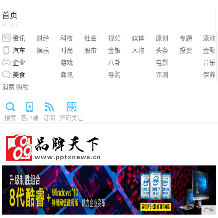
首页
HOME
资讯
财经
科技
社会
视频
媒体
原创
专题
滚动
汽车
娱乐
时尚
股市
金银
人物
头条
投资
金融
企业
游戏
八卦
电影
音乐
美食
商讯
导购
评测
保养
消费
购物
搜索
客户端
订阅
扫码关注
广告