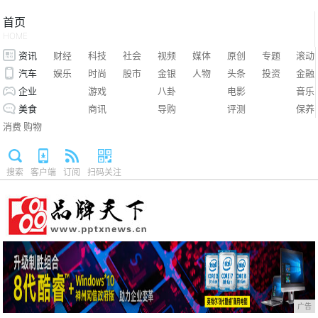
首页
HOME
资讯
财经
科技
社会
视频
媒体
原创
专题
滚动
汽车
娱乐
时尚
股市
金银
人物
头条
投资
金融
企业
游戏
八卦
电影
音乐
美食
商讯
导购
评测
保养
消费
购物
搜索
客户端
订阅
扫码关注
广告