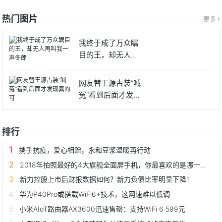
热门图片
更多
我终于成了万众瞩
目的王，却无人再
叫我一声
网友替王源古装“喊
冤”看到后面才发现
真的
排行
携手抗疫，爱心相赠，永和豆浆温暖再行动
2018年拍照最好的4大旗舰全面屏手机，你最喜欢的是哪一款？
新力控股上市后财报数据如何？新力负债比率明显下降！
华为P40Pro或搭载WiFi6+技术，这网速难以低调
小米AIoT路由器AX3600迅速售罄：支持WiFi 6 599元