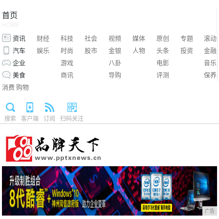
首页
HOME
资讯
财经
科技
社会
视频
媒体
原创
专题
滚动
汽车
娱乐
时尚
股市
金银
人物
头条
投资
金融
企业
游戏
八卦
电影
音乐
美食
商讯
导购
评测
保养
消费
购物
搜索
客户端
订阅
扫码关注
广告