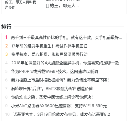
目的王，却无人再
叫我一声
排行
两千到三千最具高性价比的手机，就有这十款，买手机前最好看看
17年前的经典手机重生！考试作弊手机回归
携手抗疫，爱心相赠，永和豆浆温暖再行动
2018年拍照最好的4大旗舰全面屏手机，你最喜欢的是哪一款？
华为P40Pro或搭载WiFi6+技术，这网速难以低调
新力控股上市后财报数据如何？新力负债比率明显下降！
涡轮增压界“后浪”，BMTS聚焦为客户创造价值
你的难言之隐，圣爱中医馆线上问诊帮你解决！
小米AIoT路由器AX3600迅速售罄：支持WiFi 6 599元
诺基亚官宣，3月19日伦敦发布会见，或发布诺基亚8.2