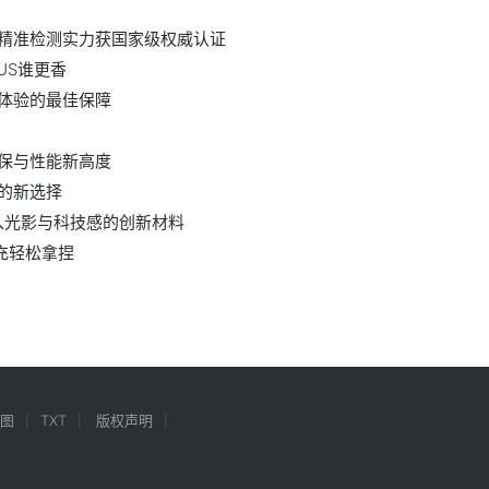
 精准检测实力获国家级权威认证
US谁更香
体验的最佳保障
环保与性能新高度
的新选择
计注入光影与科技感的创新材料
快充轻松拿捏
图
TXT
版权声明