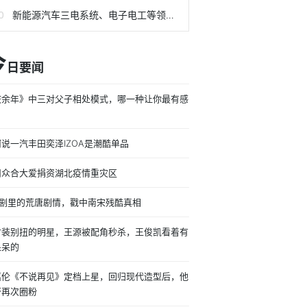
新能源汽车三电系统、电子电工等领域的新选择
今
日要闻
庆余年》中三对父子相处模式，哪一种让你最有感
？
说一汽丰田奕泽IZOA是潮酷单品
州众合大爱捐资湖北疫情重灾区
vb剧里的荒唐剧情，戳中南宋残酷真相
古装别扭的明星，王源被配角秒杀，王俊凯看着有
呆呆的
嘉伦《不说再见》定档上星，回归现代造型后，他
否再次圈粉