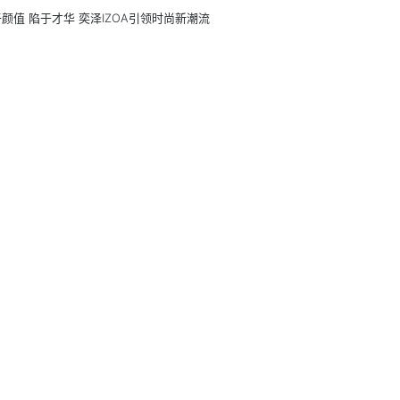
颜值 陷于才华 奕泽IZOA引领时尚新潮流