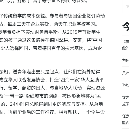
业压力，打破了“留学等于富人特权”的偏见。
了传统留学的成本逻辑。参与者与德国企业签订劳动
津贴，每周三天在企业实操，两天在职业学校学习。
零学费负担下实现财务自平衡。从2015年首批学生
庭的孩子通过这条路径在德国深耕、安家，将“中国
《
不少人选择回国，带着德国百年的技术基因，成为企
触
为何
深知，送青年走出去只是起点，让他们在海外站得
贵
成立华人联合发展协会，打造“四海一家”华人互助平
T
行、留学、商贸的国人，与当地华人联动，实现资源
“一带一路”沿线城市的网络，被她形象地称为“民
穿
角落，24小时内总能得到同乡的响应与支撑。从落地
点
助，再到毕业后的工作推荐、相互帮扶，一个全生命
任
能