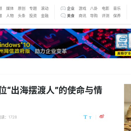
频
媒体
原创
专题
滚动
企业
游戏
八卦
电影
音乐
银
人物
头条
投资
金融
美食
商讯
导购
评测
保养
位“出海摆渡人”的使命与情
读：1728