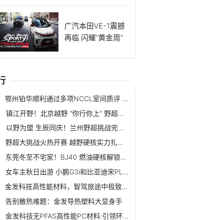
项战略
广汽本田VE-1震撼
再临 闪耀“黄金周”
行
鄂州铂华顺利通过多项NCCL室间质评 精准检测实力获国家级权威认证
镇江开野！北京越野 “你行你上” 野超赛燃爆江苏
以野为盟 生辰同庆！兰州野超挑战完美收官
野超大挑战火热开赛 越野硬核实力扎根重庆烟火
东莞冬至不宅家！BJ40 燃油硬核解锁越野新潮流
女车主秋日出游 小鹏G3i和比亚迪宋PLUS谁更香
金发科技高性能材料，智驾旅途中极致体验的最佳保障
告别散热难题：金发导热塑料大显身手
金发科技无PFAS高性能PC材料:引领环保与性能新高度