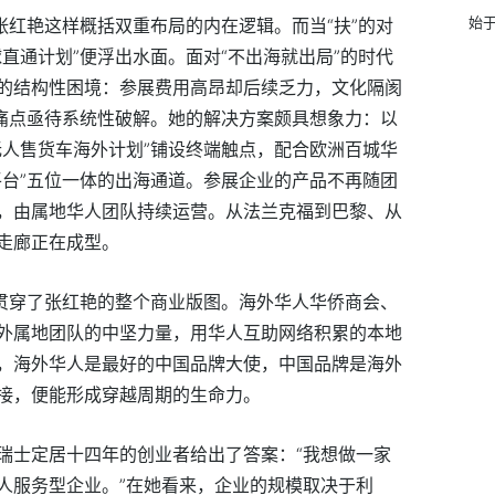
始于
张红艳这样概括双重布局的内在逻辑。而当“扶”的对
直通计划”便浮出水面。面对“不出海就出局”的时代
的结构性困境：参展费用高昂却后续乏力，文化隔阂
化痛点亟待系统性破解。她的解决方案颇具想象力：以
无人售货车海外计划”铺设终端触点，配合欧洲百城华
平台”五位一体的出海通道。参展企业的产品不再随团
，由属地华人团队持续运营。从法兰克福到巴黎、从
走廊正在成型。
，贯穿了张红艳的整个商业版图。海外华人华侨商会、
外属地团队的中坚力量，用华人互助网络积累的本地
，海外华人是最好的中国品牌大使，中国品牌是海外
接，便能形成穿越周期的生命力。
瑞士定居十四年的创业者给出了答案：“我想做一家
人服务型企业。”在她看来，企业的规模取决于利