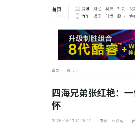
资讯
财经
科技
社会
视
首页
HOME
汽车
娱乐
时尚
股市
金
首页
资讯
四海兄弟张红艳：一
怀
2026-04-13 14:25:22
来源：互联网
阅