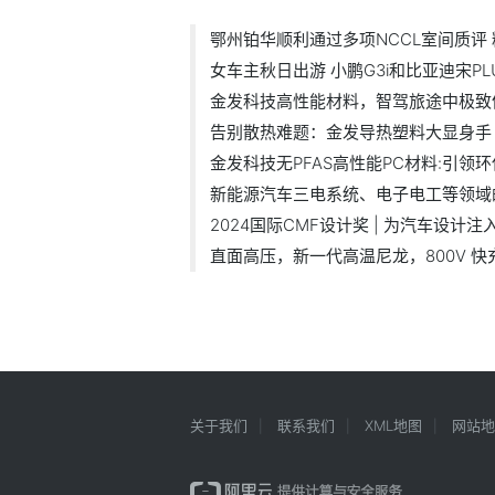
鄂州铂华顺利通过多项NCCL室间质评
女车主秋日出游 小鹏G3i和比亚迪宋PL
金发科技高性能材料，智驾旅途中极致
告别散热难题：金发导热塑料大显身手
金发科技无PFAS高性能PC材料:引领
新能源汽车三电系统、电子电工等领域
2024国际CMF设计奖 | 为汽车设
直面高压，新一代高温尼龙，800V 
关于我们
联系我们
XML地图
网站地