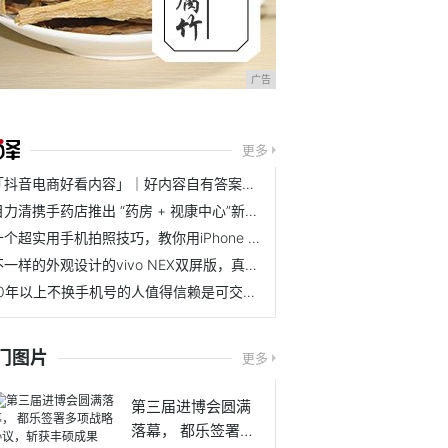
广告
更多
「抖音电商好看内容」｜好内容自有答案，10大行业爆款好点子来了
目力清携手药店推出 “药房 + 视康中心”新模式，助力眼健康
十个超实用手机拍照技巧，教你用iPhone 拍出完美照片!
不一样的外观设计的vivo NEX双屏版，真的酷到没朋友！!
10年以上不换手机号的人值得信赖是可交之人！!
门图片
更多
第三届进博会圆满
落幕， 都乐签署多