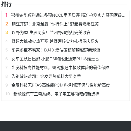
排行
鄂州铂华顺利通过多项NCCL室间质评 精准检测实力获国家级权威认证
镇江开野！北京越野 “你行你上” 野超赛燃爆江苏
以野为盟 生辰同庆！兰州野超挑战完美收官
野超大挑战火热开赛 越野硬核实力扎根重庆烟火
东莞冬至不宅家！BJ40 燃油硬核解锁越野新潮流
女车主秋日出游 小鹏G3i和比亚迪宋PLUS谁更香
金发科技高性能材料，智驾旅途中极致体验的最佳保障
告别散热难题：金发导热塑料大显身手
金发科技无PFAS高性能PC材料:引领环保与性能新高度
新能源汽车三电系统、电子电工等领域的新选择