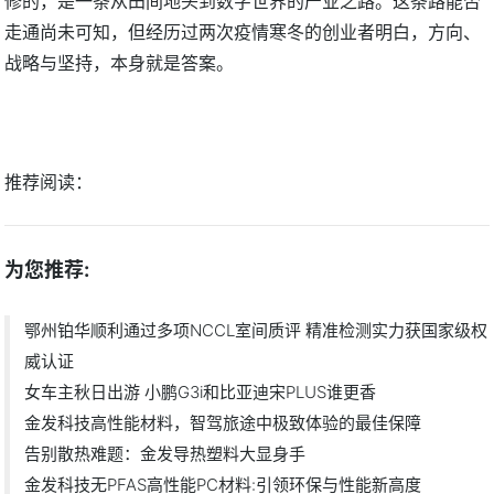
修的，是一条从田间地头到数字世界的产业之路。这条路能否
走通尚未可知，但经历过两次疫情寒冬的创业者明白，方向、
战略与坚持，本身就是答案。
推荐阅读：
为您推荐:
鄂州铂华顺利通过多项NCCL室间质评 精准检测实力获国家级权
威认证
女车主秋日出游 小鹏G3i和比亚迪宋PLUS谁更香
金发科技高性能材料，智驾旅途中极致体验的最佳保障
告别散热难题：金发导热塑料大显身手
金发科技无PFAS高性能PC材料:引领环保与性能新高度