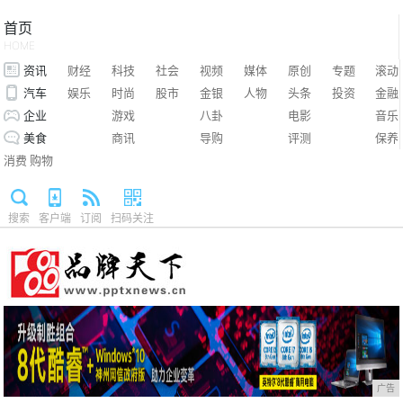
首页
HOME
资讯
财经
科技
社会
视频
媒体
原创
专题
滚动
汽车
娱乐
时尚
股市
金银
人物
头条
投资
金融
企业
游戏
八卦
电影
音乐
美食
商讯
导购
评测
保养
消费
购物
搜索
客户端
订阅
扫码关注
广告