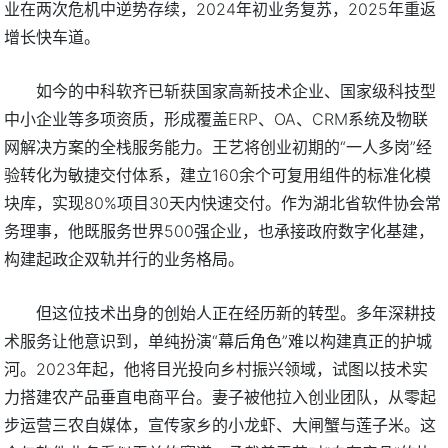
业在两次危机中逆势存续，2024年初业务复苏，2025年重返
增长快车道。
如今的中科软齐已斩获国家高新技术企业、国家级科技型
中小企业等多项资质，形成覆盖ERP、OA、CRM系统及物联
网解决方案的全栈服务能力。王艺将创业初期的“一人多岗”经
验转化为敏捷交付体系，建立160余个可复用组件的标准化模
块库，实现80%项目30天内快速交付。作为湖北省软件协会常
务理事，他既服务世界500强企业，也承接政府数字化基建，
构建起政企双轨并行的业务格局。
但这位技术出身的创始人正在经历新的转型。多年深耕技
术服务让他意识到，单纯扮演“幕后角色”难以构建真正的护城
河。2023年起，他将目光投向乡村振兴领域，试图以技术实
力搭建农产品垂直电商平台。妻子被他拉入创业团队，从零起
步运营三农自媒体，宣传家乡的小龙虾、大闸蟹与莲子米。这