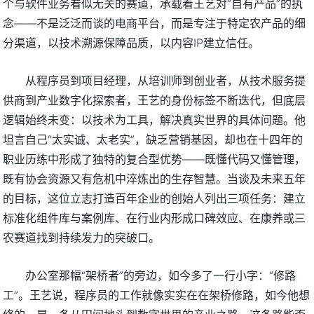
个与软件业务看似无关的赛道，承载着王艺对“自有产品”的执
念——不是泛泛而谈的电商平台，而是专注于特定农产品的细
分渠道，以技术溯源保障品质，以内容IP建立信任。
从程序员到项目经理，从培训师到创业者，从技术服务提
供商到产业数字化探索者，王艺的身份标签不断迭代，但底层
逻辑始终未变：以技术为工具，解决真实世界的具体问题。他
坦言自己“太实诚、太老实”，缺乏营销基因，却也在十四年的
职业历练中形成了独特的复合型优势——既懂代码又懂管理，
既有协会资源又有危机中淬炼出的生存智慧。当谈及未来五年
的目标，这位立志打造百年企业的创始人列出三项任务：建立
标准化组件库与案例库、在行业内形成口碑效应、在康养或三
农赛道找到持续发力的突破口。
办公室那幅“架桥者”的旁边，如今多了一行小字：“修路
工”。王艺说，程序员的工作就像实实在在架桥修路，如今他想