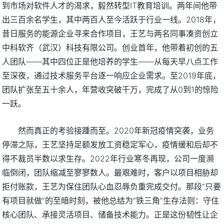
到市场对软件人才的渴求，毅然转型IT教育培训。两年间他带
出三百余名学生，其中两百人至今活跃于行业一线。2018年，
昔日服务的能源企业寻来合作项目，王艺与两名同事凑资创立
中科软齐（武汉）科技有限公司。创业首年，他带着初创的五
人团队——其中四位正是他培养的学生——从每天早八点工作
至深夜，通过技术服务平台逐一响应企业需求。至2019年底，
团队扩张至五十余人，年营收突破千万，完成了从0到1的惊险
一跃。
然而真正的考验接踵而至。2020年新冠疫情突袭，业务
停滞之际，王艺坚持足额发放工资稳定军心，疫情缓和后却不
得不裁员半数以求生存。2022年行业寒冬再现，公司一度濒
临倒闭，团队缩减至寥寥数人。最艰难时，客户以项目相胁却
拒付账款，王艺为保住团队心血忍辱负重完成交付。那段“只要
有项目就做”的至暗时刻，被他总结为“铁三角”生存法则：守住
核心团队、承接灵活项目、储备技术能力。正是这份韧性让企